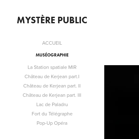
MYSTÈRE PUBLIC
ACCUEIL
MUSÉOGRAPHIE
La Station spatiale MIR
Château de Kerjean part.I
Château de Kerjean part. II
Château de Kerjean part. III
Lac de Paladru
Fort du Télégraphe
Pop-Up Opéra