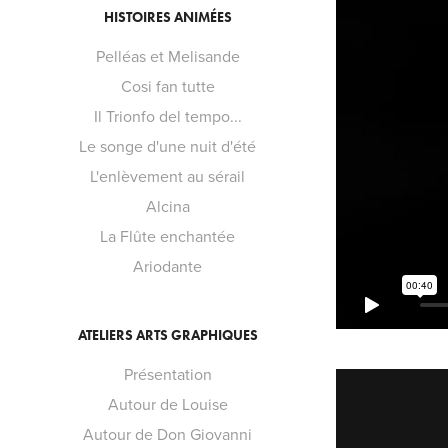
HISTOIRES ANIMÉES
Pelléas et Melisande
Cosi fan tutte
Il Trionfo del tempo...
Le songe d'une nuit d'été
L'enlèvement au sérail
Alcina
La Flûte enchantée
Ariodante
ATELIERS ARTS GRAPHIQUES
Présentation
Autour de Louise
Autour de Don Giovanni