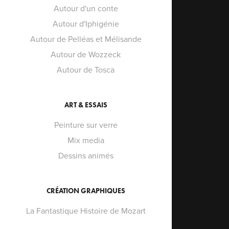
Autour d'un conte
Autour d'Iphigénie
Autour de Pelléas et Mélisande
Autour de Wozzeck
Autour de Tosca
ART & ESSAIS
Peinture sur verre
Mix media
Dessins animés
CRÉATION GRAPHIQUES
La Fantastique Histoire de Mozart